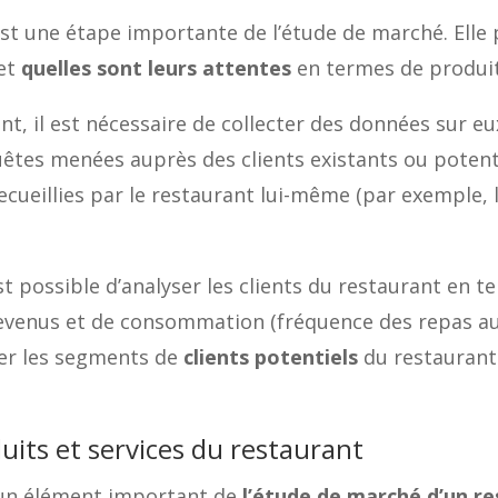
 est une étape importante de l’étude de marché. El
 et
quelles sont leurs attentes
en termes de produits
nt, il est nécessaire de collecter des données sur eux
êtes menées auprès des clients existants ou potent
ecueillies par le restaurant lui-même (par exemple
st possible d’analyser les clients du restaurant en te
e revenus et de consommation (fréquence des repas au
fier les segments de
clients potentiels
du restaurant 
uits et services du restaurant
t un élément important de
l’étude de marché d’un r