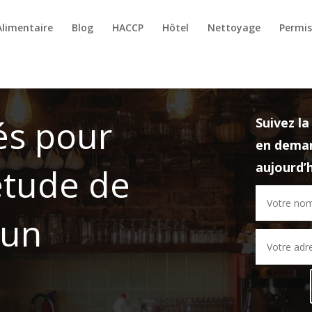
Alimentaire
Blog
HACCP
Hôtel
Nettoyage
Permis
és pour
Suivez l
en deman
aujourd’h
étude de
 un