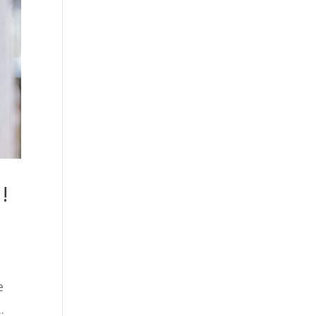
!
e
.