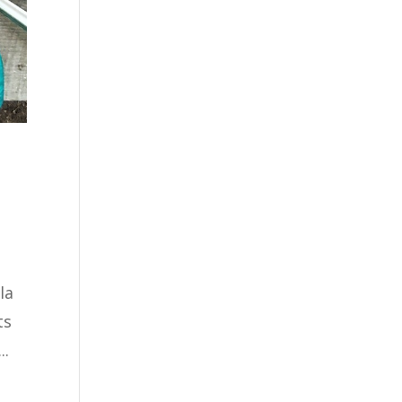
la
ts
..